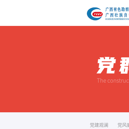
党建观澜
党风