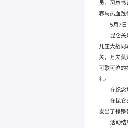
员，习总书
春与热血践
5
月7
昆仑关
儿庄大战同
关，万夫莫
可歌可泣的
礼。
在纪念
在昆仑
发出了铮铮
活动结