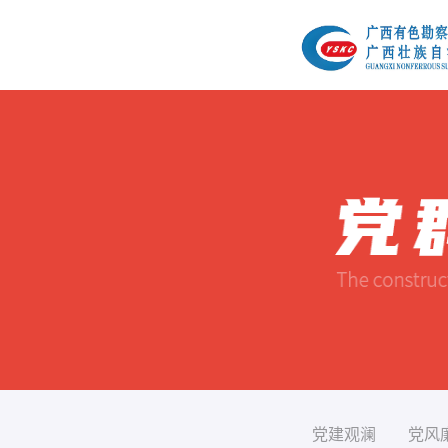
党建观澜
党风