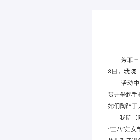
芳菲三
8
日，我院
活动中
赏并举起手
她们陶醉于
我院（
“三八”妇