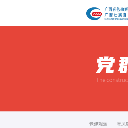
党建观澜
党风