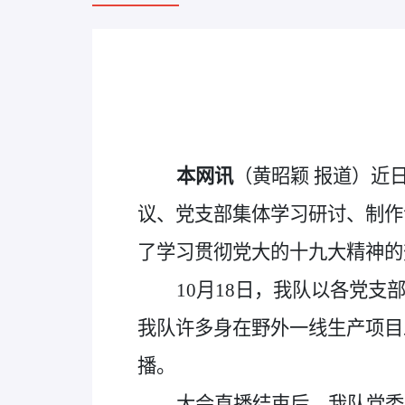
本网讯
（黄昭颖
报道）近
议、
党支部集体学习研讨、
制作
了学习贯彻党大的十九大精神的
10
月
18
日，我队以各党支
我队许多身在野外一线生产项目
播。
大会直播结束后，我队党委