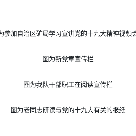
为参加自治区矿局学习宣讲党的十九大精神视频
图为新党章宣传栏
图为我队干部职工在阅读宣传栏
图为老同志研读
与党的十九大有关的报纸