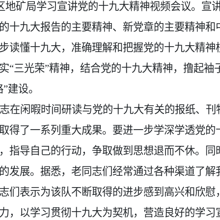
区地矿局学习宣讲党的十九大精神视频会议。宣
的十九大报告的主要精神、新党章的主要精神和
步读懂十九大，准确理解和把握党的十九大精神
实“三光荣”精神，结合党的十九大精神，撸起袖
路”建设。
志在闲暇时间研读与党的十九大有关的报纸、刊
取得了一系列重大成果。
要进一步学深学透党的
，指导自己的行动，争取做到思想退而不休。同
的发展。据悉，老同志们经常通过各种渠道了解
志们表示为该队不断取得的进步感到高兴和欣慰
力，以学习贯彻十九大为契机，营造良好的学习