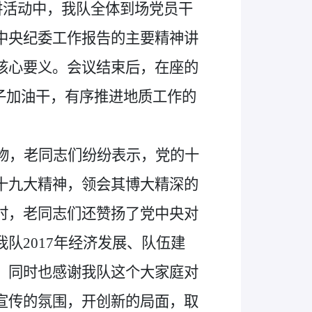
讲活动中，我队全体到场党员干
中央纪委工作报告的主要精神讲
核心要义。会议结束后，在座的
子加油干，有序推进地质工作的
物，老同志们纷纷表示，
党的十
十九大精神，领会其博大精深的
时，老同志们还赞扬了党中央对
我队
2017
年经济发展、队伍建
，同时也感谢我队这个大家庭对
宣传的氛围，开创新的局面，取