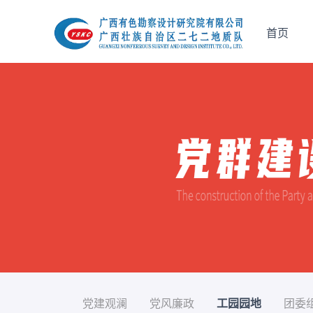
首页
党建观澜
党风廉政
工园园地
团委