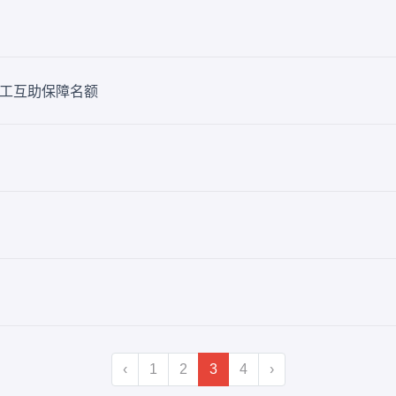
总工互助保障名额
‹
1
2
3
4
›